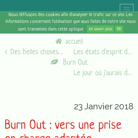
Toggle
Nous diffusons des cookies afin d'analyser le trafic sur ce site. Les
naviga
informations concernant l'utilisation que vous faites de notre site nous
sont transmises dans cette optique.
en savoir plus
OK
accueil
Des belles choses [21 janvier 2018]
Les états d'esprit du vendredi [26/01/18]
Burn Out
Le jour où j'aurais du lever le pied...
23 Janvier 2018
Burn Out : vers une prise