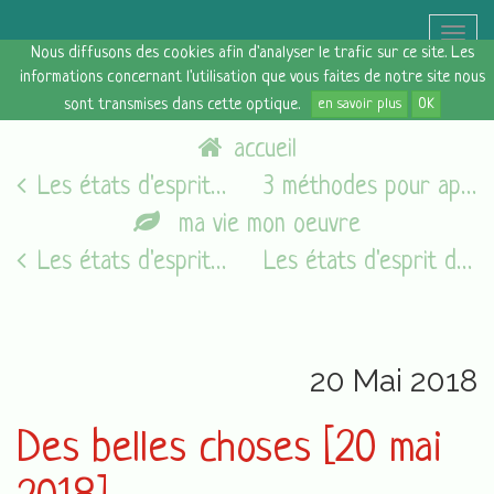
Toggle
Nous diffusons des cookies afin d'analyser le trafic sur ce site. Les
naviga
informations concernant l'utilisation que vous faites de notre site nous
sont transmises dans cette optique.
en savoir plus
OK
accueil
Les états d'esprit du vendredi [18/05/18]
3 méthodes pour apprendre à mieux gérer son temps
ma vie mon oeuvre
Les états d'esprit du vendredi [05/08/16]
Les états d'esprit du vendredi [01/06/18]
20 Mai 2018
Des belles choses [20 mai