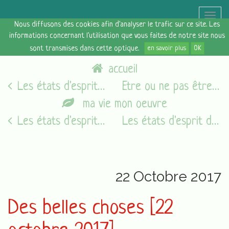
Toggle
Nous diffusons des cookies afin d'analyser le trafic sur ce site. Les
naviga
informations concernant l'utilisation que vous faites de notre site nous
sont transmises dans cette optique.
en savoir plus
OK
accueil
Les états d'esprit du vendredi [20/10/17]
Etre ou ne pas être dans la norme
ma vie mon oeuvre
Les états d'esprit du vendredi [05/08/16]
Les états d'esprit du vendredi [27/10/17]
22 Octobre 2017
Des belles choses [22