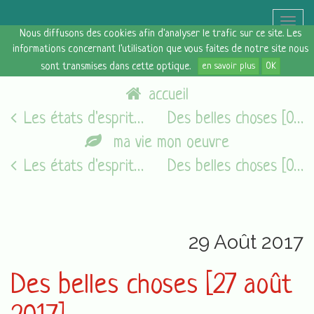
Toggle
Nous diffusons des cookies afin d'analyser le trafic sur ce site. Les
naviga
informations concernant l'utilisation que vous faites de notre site nous
sont transmises dans cette optique.
en savoir plus
OK
accueil
Les états d'esprit du vendredi [25/08/17]
Des belles choses [03 septembre 2017]
ma vie mon oeuvre
Les états d'esprit du vendredi [05/08/16]
Des belles choses [03 septembre 2017]
29 Août 2017
Des belles choses [27 août