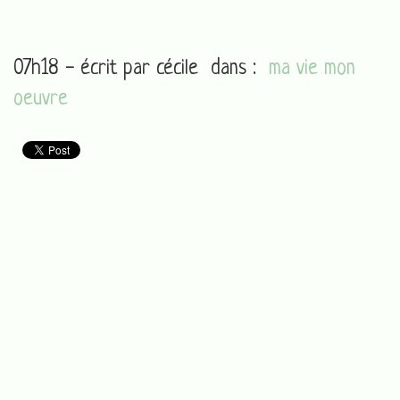
07h18 - écrit par
cécile
dans :
ma vie mon
oeuvre