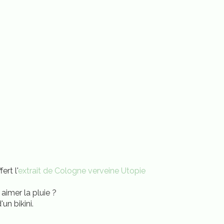
rt l'
extrait de Cologne verveine Utopie
 aimer la pluie ?
'un bikini.