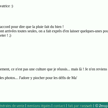
énérales de vente
mentions légales
contact
fait par raezweb
© Zenopi