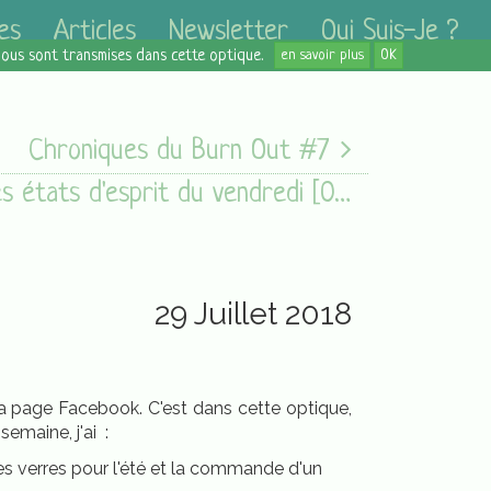
es
Articles
Newsletter
Qui Suis-Je ?
 nous sont transmises dans cette optique.
en savoir plus
OK
Chroniques du Burn Out #7
Les états d'esprit du vendredi [03/08/18]
29 Juillet 2018
ma page Facebook. C'est dans cette optique,
emaine, j'ai :
des verres pour l'été et la commande d'un