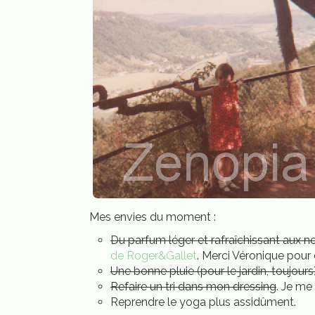
Mes envies du moment :
Du parfum léger et rafraîchissant aux no
de Roger&Gallet
. Merci Véronique pour
Une bonne pluie (pour le jardin, toujours)
Refaire un tri dans mon dressing
. Je me
Reprendre le yoga plus assidûment.