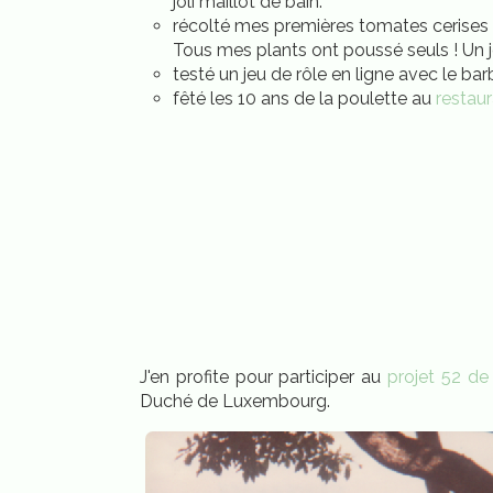
joli maillot de bain.
récolté mes premières tomates cerises au
Tous mes plants ont poussé seuls ! Un jo
testé un jeu de rôle en ligne avec le bar
fêté les 10 ans de la poulette au
restau
J'en profite pour participer au
projet 52 de
Duché de Luxembourg.