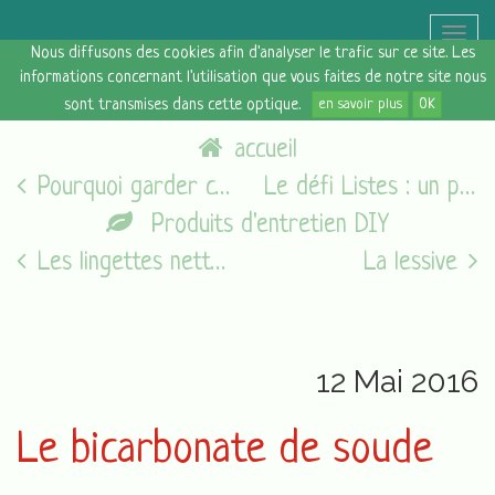
Toggle
Nous diffusons des cookies afin d'analyser le trafic sur ce site. Les
naviga
informations concernant l'utilisation que vous faites de notre site nous
sont transmises dans cette optique.
en savoir plus
OK
accueil
Pourquoi garder certains objets ?
Le défi Listes : un peu de bienveillance
Produits d'entretien DIY
Les lingettes nettoyantes écologiques
La lessive
12 Mai 2016
Le bicarbonate de soude