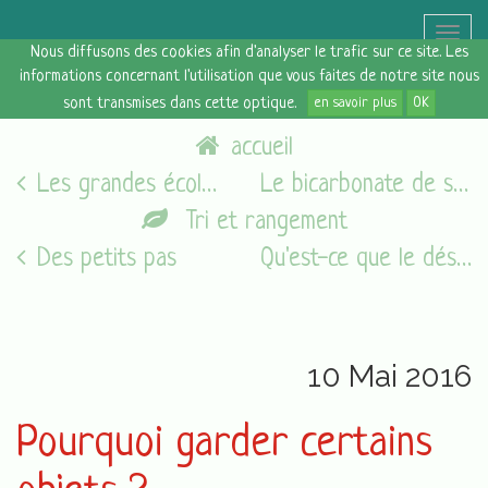
Toggle
Nous diffusons des cookies afin d'analyser le trafic sur ce site. Les
naviga
informations concernant l'utilisation que vous faites de notre site nous
sont transmises dans cette optique.
en savoir plus
OK
accueil
Les grandes écoles du Feng Shui
Le bicarbonate de soude
Tri et rangement
Des petits pas
Qu'est-ce que le désordre ?
10 Mai 2016
Pourquoi garder certains