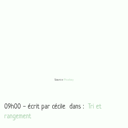
Source
Pixabay
09h00 - écrit par
cécile
dans :
Tri et
rangement