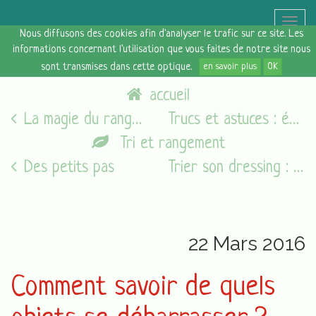
Toggle
Nous diffusons des cookies afin d'analyser le trafic sur ce site. Les
naviga
informations concernant l'utilisation que vous faites de notre site nous
sont transmises dans cette optique.
en savoir plus
OK
accueil
La magie du rangement par Marie Kondo
Trucs et astuces : épurer son intérieur
Tri et rangement
Des petits pas
Trier son dressing : le style
22 Mars 2016
Comment savoir de quels