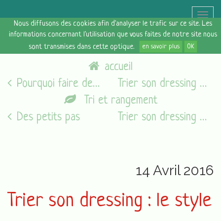
Toggle
Nous diffusons des cookies afin d'analyser le trafic sur ce site. Les
naviga
informations concernant l'utilisation que vous faites de notre site nous
sont transmises dans cette optique.
en savoir plus
OK
accueil
Pourquoi faire des listes ?
Trier son dressing #3
Tri et rangement
Des petits pas
Trier son dressing #3
14 Avril 2016
Trier son dressing : le style