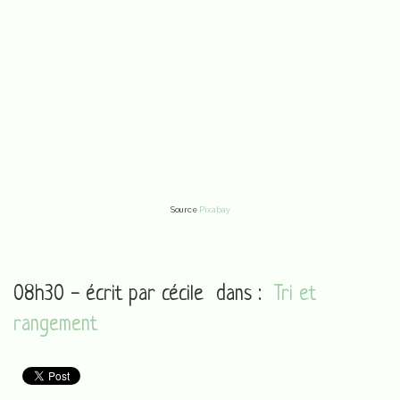
Source
Pixabay
08h30 - écrit par
cécile
dans :
Tri et
rangement