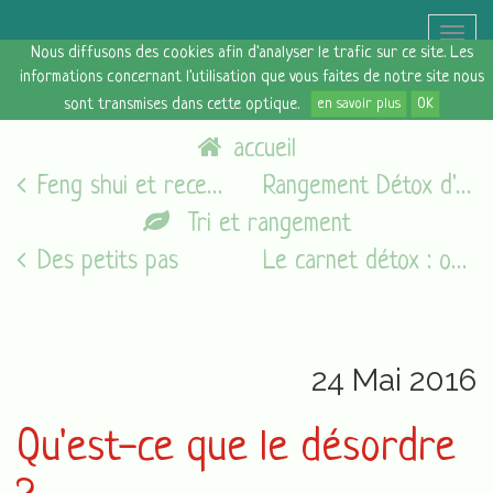
Toggle
Nous diffusons des cookies afin d'analyser le trafic sur ce site. Les
naviga
informations concernant l'utilisation que vous faites de notre site nous
sont transmises dans cette optique.
en savoir plus
OK
accueil
Feng shui et recettes magiques
Rangement Détox d'Alexandra Viragh
Tri et rangement
Des petits pas
Le carnet détox : observation et bilan
24 Mai 2016
Qu'est-ce que le désordre