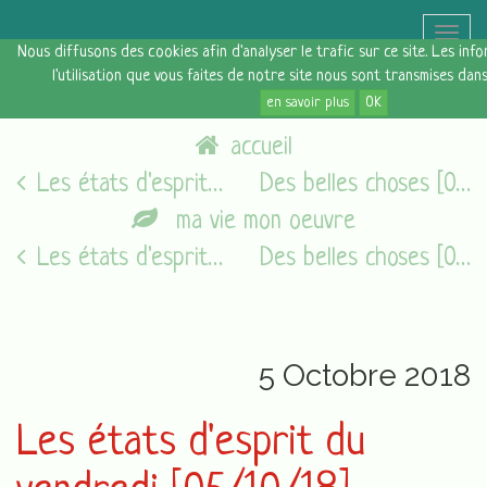
Toggle
Nous diffusons des cookies afin d'analyser le trafic sur ce site. Les in
naviga
l'utilisation que vous faites de notre site nous sont transmises dan
en savoir plus
OK
accueil
Les états d'esprit du vendredi [28/09/18]
Des belles choses [07 octobre 2018]
ma vie mon oeuvre
Les états d'esprit du vendredi [05/08/16]
Des belles choses [07 octobre 2018]
5 Octobre 2018
Les états d'esprit du