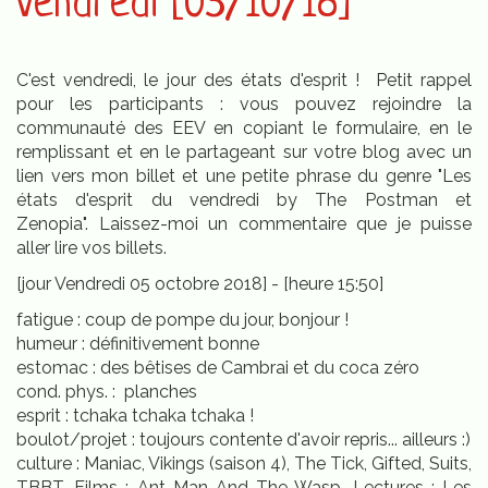
vendredi [05/10/18]
C'est vendredi, le jour des états d'esprit ! Petit rappel
pour les participants : vous pouvez rejoindre la
communauté des EEV en copiant le formulaire, en le
remplissant et en le partageant sur votre blog avec un
lien vers mon billet et une petite phrase du genre "Les
états d'esprit du vendredi by The Postman et
Zenopia". Laissez-moi un commentaire que je puisse
aller lire vos billets.
[jour Vendredi 05 octobre 2018] - [heure 15:50]
fatigue : coup de pompe du jour, bonjour !
humeur : définitivement bonne
estomac : des bêtises de Cambrai et du coca zéro
cond. phys. : planches
esprit : tchaka tchaka tchaka !
boulot/projet : toujours contente d'avoir repris... ailleurs :)
culture : Maniac, Vikings (saison 4), The Tick, Gifted, Suits,
TBBT. Films : Ant-Man And The Wasp. Lectures : Les