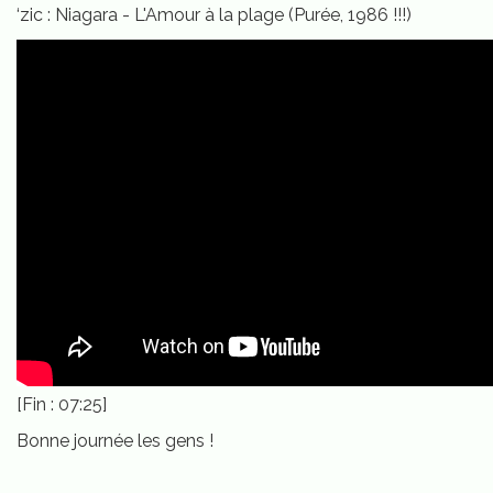
‘zic : Niagara - L'Amour à la plage (Purée, 1986 !!!)
[Fin : 07:25]
Bonne journée les gens !