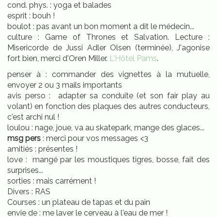
cond. phys. : yoga et balades
esprit : bouh !
boulot : pas avant un bon moment a dit le médecin...
culture : Game of Thrones et Salvation. Lecture :
Misericorde de Jussi Adler Olsen (terminée), J'agonise
fort bien, merci d'Oren Miller.
L'Hôtel Pams
.
penser à : commander des vignettes à la mutuelle,
envoyer 2 ou 3 mails importants
avis perso : adapter sa conduite (et son fair play au
volant) en fonction des plaques des autres conducteurs,
c'est archi nul !
loulou : nage, joue, va au skatepark, mange des glaces...
msg pers
: merci pour vos messages <3
amitiés : présentes !
love : mangé par les moustiques tigres, bosse, fait des
surprises...
sorties : mais carrément !
Divers : RAS
Courses : un plateau de tapas et du pain
envie de : me laver le cerveau à l'eau de mer !