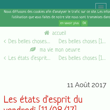
Toggle
Nous diffusons des cookies afin d'analyser le trafic sur ce site. Les in
naviga
l'utilisation que vous faites de notre site nous sont transmises dan
en savoir plus
OK
accueil
Des belles choses [06 août 2017]
Des belles choses [13 août 2017]
ma vie mon oeuvre
Les états d'esprit du vendredi [05/08/16]
Des belles choses [13 août 2017]
11 Août 2017
Les états d'esprit du