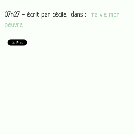
07h27 - écrit par
cécile
dans :
ma vie mon
oeuvre