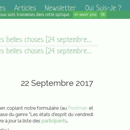
es
Articles
Newsletter
Qui Suis-Je ?
 nous sont transmises dans cette optique.
en savoir plus
OK
Des belles choses [24 septembre 2017]
Des belles choses [24 septembre 2017]
22 Septembre 2017
e en copiant notre formulaire (au
Postman
et
rase du genre "Les états d'esprit du vendredi
 à jour la liste des
participants
.