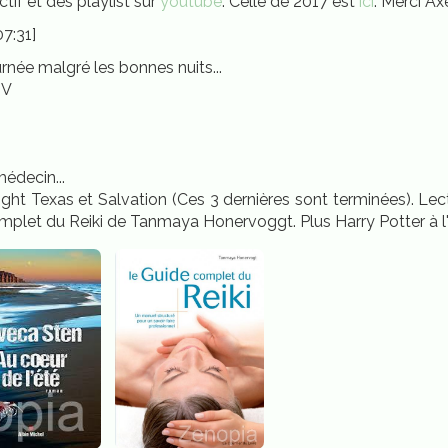
ctif et des playlist sur
youtube
. Celle de 2017 est
ici
. Merci Ax
7:31]
rnée malgré les bonnes nuits...
 V
édecin...
night Texas et Salvation (Ces 3 dernières sont terminées). Lec
omplet du Reiki de Tanmaya Honervoggt. Plus Harry Potter à l'