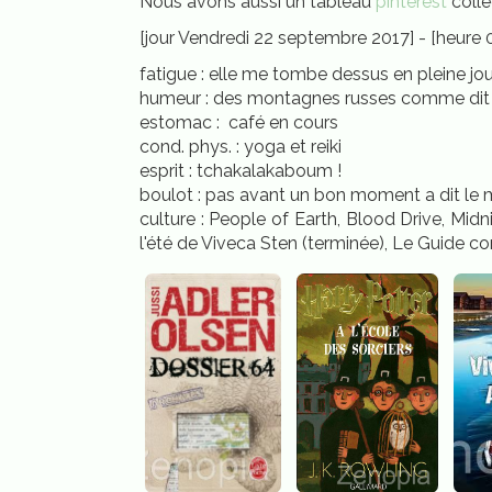
Nous avons aussi un tableau
pinterest
colle
[jour Vendredi 22 septembre 2017] - [heure 0
fatigue : elle me tombe dessus en pleine jou
humeur : des montagnes russes comme dit
estomac : café en cours
cond. phys. : yoga et reiki
esprit : tchakalakaboum !
boulot : pas avant un bon moment a dit le m
culture : People of Earth, Blood Drive, Mid
l'été de Viveca Sten (terminée), Le Guide c