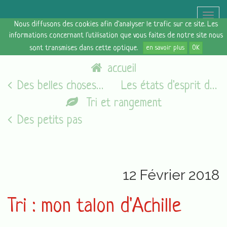
Toggle
Nous diffusons des cookies afin d'analyser le trafic sur ce site. Les
naviga
informations concernant l'utilisation que vous faites de notre site nous
sont transmises dans cette optique.
en savoir plus
OK
accueil
Des belles choses [11 février 2018]
Les états d'esprit du vendredi [16/02/18]
Tri et rangement
Des petits pas
12 Février 2018
Tri : mon talon d'Achille