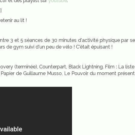
ctif et des playlist sur
youtube
.
]
enir au lit !
entre 3 et 5 séances de 30 minutes d'activité physique par semain
s de gym suivi d'un peu de vélo ! C'était épuisant !
covery (terminée), Counterpart, Black Lightning. Film : La list
e Papier de Guillaume Musso, Le Pouvoir du moment présent 