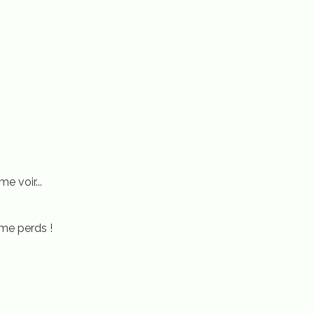
e voir...
e me perds !