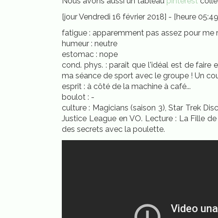
Nous avons aussi un tableau
pinterest
colle
[jour Vendredi 16 février 2018] - [heure 05:49
fatigue : apparemment pas assez pour me ret
humeur : neutre
estomac : nope
cond. phys. : paraît que l'idéal est de faire 
ma séance de sport avec le groupe ! Un cour
esprit : à côté de la machine à café...
boulot : -
culture : Magicians (saison 3), Star Trek Dis
Justice League en VO. Lecture : La Fille d
des secrets avec la poulette.