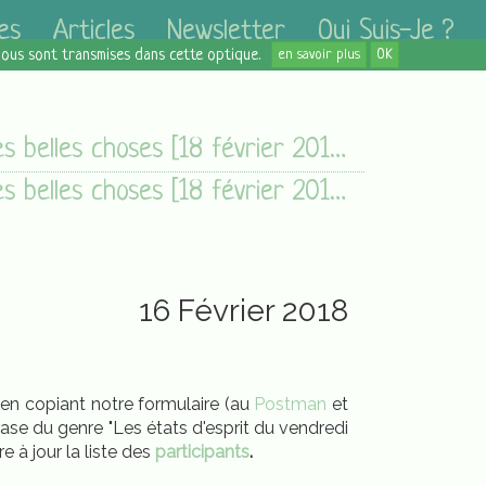
es
Articles
Newsletter
Qui Suis-Je ?
 nous sont transmises dans cette optique.
en savoir plus
OK
Des belles choses [18 février 2018]
Des belles choses [18 février 2018]
16 Février 2018
e en copiant notre formulaire (au
Postman
et
rase du genre "Les états d'esprit du vendredi
 à jour la liste des
participants
.