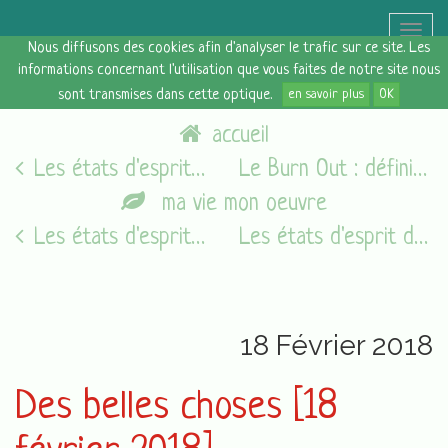
Toggle
Nous diffusons des cookies afin d'analyser le trafic sur ce site. Les
naviga
informations concernant l'utilisation que vous faites de notre site nous
sont transmises dans cette optique.
en savoir plus
OK
accueil
Les états d'esprit du vendredi [16/02/18]
Le Burn Out : définition et symptômes
ma vie mon oeuvre
Les états d'esprit du vendredi [05/08/16]
Les états d'esprit du vendredi [23/02/18]
18 Février 2018
Des belles choses [18