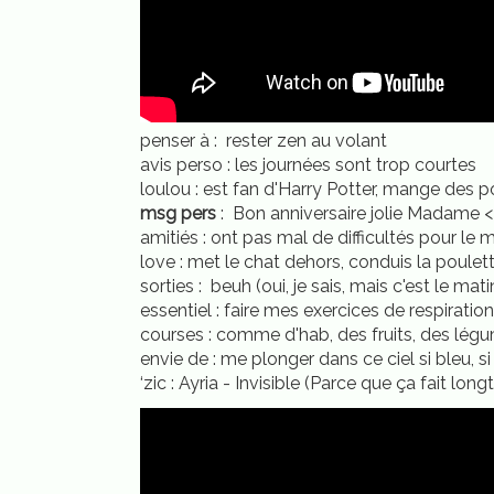
penser à : rester zen au volant
avis perso : les journées sont trop courtes
loulou : est fan d'Harry Potter, mange des p
msg pers
: Bon anniversaire jolie Madame 
amitiés : ont pas mal de difficultés pour le m
love : met le chat dehors, conduis la poulett
sorties : beuh (oui, je sais, mais c'est le mat
essentiel : faire mes exercices de respirat
courses : comme d'hab, des fruits, des légu
envie de : me plonger dans ce ciel si bleu, si g
‘zic : Ayria - Invisible (Parce que ça fait lon