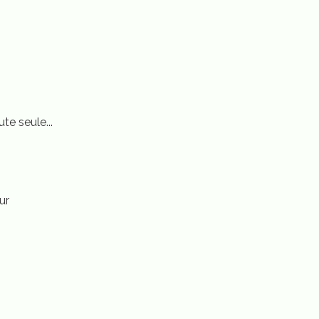
te seule...
ur