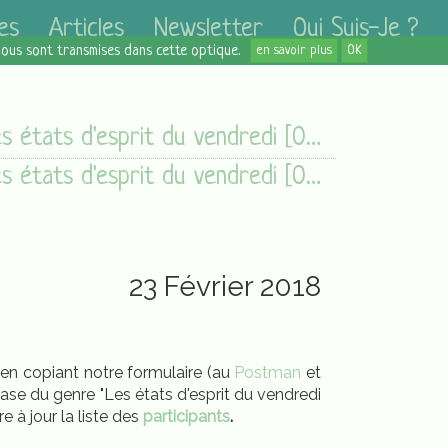
es
Articles
Newsletter
Qui Suis-Je ?
 nous sont transmises dans cette optique.
en savoir plus
OK
Les états d'esprit du vendredi [02/03/18]
Les états d'esprit du vendredi [02/03/18]
23 Février 2018
e en copiant notre formulaire (au
Postman
et
rase du genre "Les états d'esprit du vendredi
 à jour la liste des
participants
.