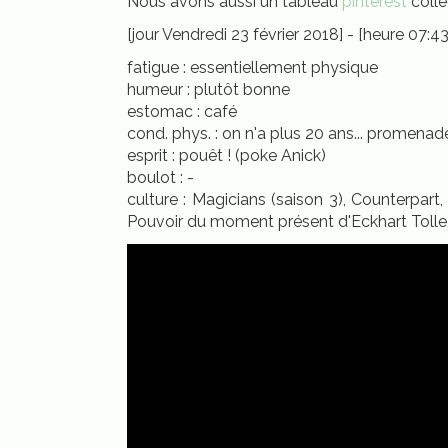
Nous avons aussi un tableau
pinterest
colle
[jour Vendredi 23 février 2018] - [heure 07:43
fatigue : essentiellement physique
humeur : plutôt bonne
estomac : café
cond. phys. : on n'a plus 20 ans... promenade
esprit : pouêt ! (poke Anick)
boulot : -
culture : Magicians (saison 3), Counterpart
Pouvoir du moment présent d'Eckhart Tolle,