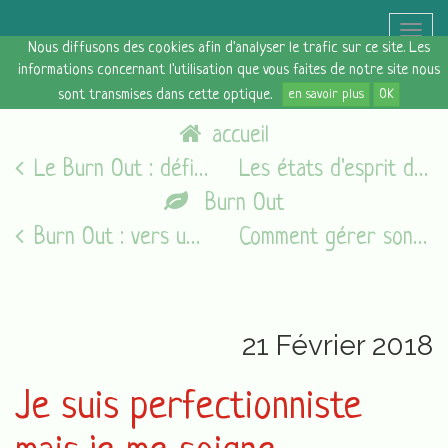
Toggle
Nous diffusons des cookies afin d'analyser le trafic sur ce site. Les
naviga
informations concernant l'utilisation que vous faites de notre site nous
sont transmises dans cette optique.
en savoir plus
OK
accueil
Le Burn Out : définition et symptômes
Les états d'esprit du vendredi [23/02/18]
Burn Out
Burn Out : vers une prise en charge adaptée
Comment gérer son stress efficacement
21 Février 2018
Je suis perfectionniste