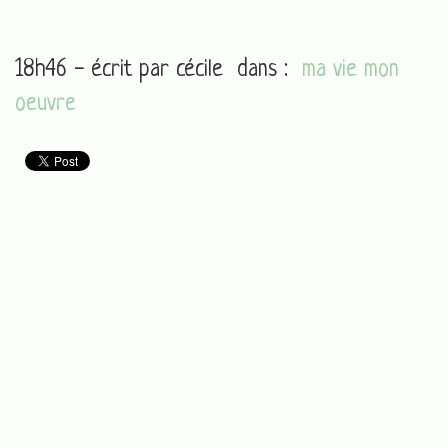
18h46 - écrit par
cécile
dans :
ma vie mon
oeuvre