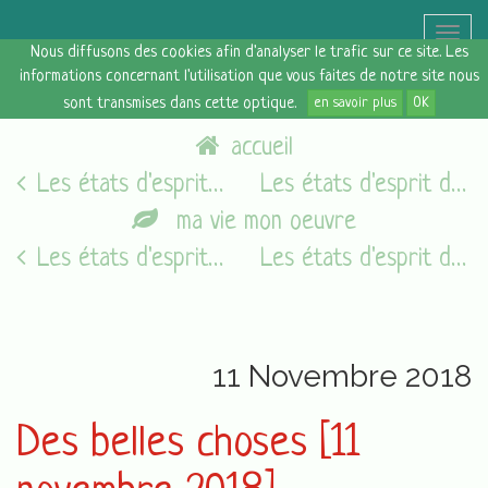
Toggle
Nous diffusons des cookies afin d'analyser le trafic sur ce site. Les
naviga
informations concernant l'utilisation que vous faites de notre site nous
sont transmises dans cette optique.
en savoir plus
OK
accueil
Les états d'esprit du vendredi [09/11/18]
Les états d'esprit du vendredi [16/11/18]
ma vie mon oeuvre
Les états d'esprit du vendredi [05/08/16]
Les états d'esprit du vendredi [16/11/18]
11 Novembre 2018
Des belles choses [11