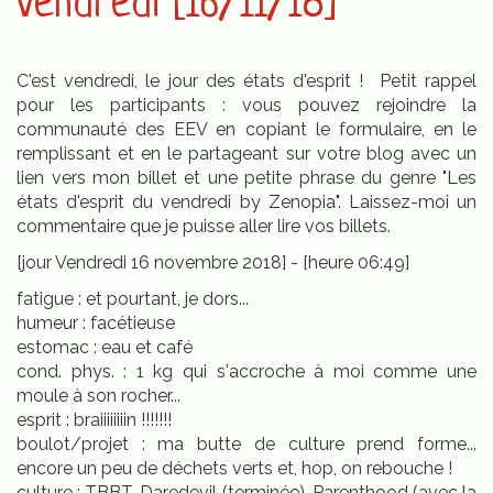
vendredi [16/11/18]
C'est vendredi, le jour des états d'esprit ! Petit rappel
pour les participants : vous pouvez rejoindre la
communauté des EEV en copiant le formulaire, en le
remplissant et en le partageant sur votre blog avec un
lien vers mon billet et une petite phrase du genre "Les
états d'esprit du vendredi by Zenopia". Laissez-moi un
commentaire que je puisse aller lire vos billets.
[jour Vendredi 16 novembre 2018] - [heure 06:49]
fatigue : et pourtant, je dors...
humeur : facétieuse
estomac : eau et café
cond. phys. : 1 kg qui s'accroche à moi comme une
moule à son rocher...
esprit : braiiiiiiiin !!!!!!!
boulot/projet : ma butte de culture prend forme...
encore un peu de déchets verts et, hop, on rebouche !
culture : TBBT, Daredevil (terminée), Parenthood (avec la