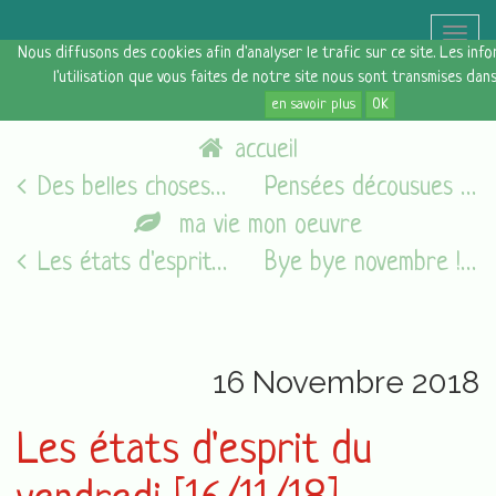
Toggle
Nous diffusons des cookies afin d'analyser le trafic sur ce site. Les in
naviga
l'utilisation que vous faites de notre site nous sont transmises dan
en savoir plus
OK
accueil
Des belles choses [11 novembre 2018]
Pensées décousues sur la toile
ma vie mon oeuvre
Les états d'esprit du vendredi [05/08/16]
Bye bye novembre !
16 Novembre 2018
Les états d'esprit du