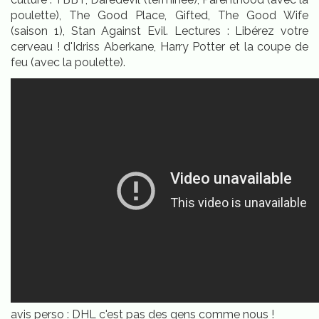
poulette), The Good Place, Gifted, The Good Wife
(saison 1), Stan Against Evil. Lectures : Libérez votre
cerveau ! d'Idriss Aberkane, Harry Potter et la coupe de
feu (avec la poulette).
avis perso : DHL c'est pas des gens comme nous !