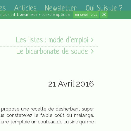
es
Articles
Newsletter
Qui Suis-Je ?
 nous sont transmises dans cette optique.
en savoir plus
OK
Les listes : mode d’emploi
Le bicarbonate de soude
21 Avril 2016
ous propose une recette de désherbant super
ous constaterez le faible coût du mélange.
 terre, j'emploie un couteau de cuisine qui me