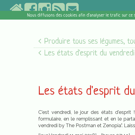
Nous diffusons des cookies afin d'analyser le trafic sur ce 
Produire tous ses légumes, toute l'année ! de Blaise Lecle
Les états d'esprit du vendredi [05/08/16
Les états d'esprit d
C'est vendredi, le jour des états d'espr
formulaire, en le remplissant et en le par
vendredi by The Postman et Zenopia". Laisse