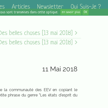
es
Articles
Newsletter
Qui Suis-Je ?
 nous sont transmises dans cette optique.
en savoir plus
OK
Des belles choses [13 mai 2018]
Des belles choses [13 mai 2018]
11 Mai 2018
indre la communauté des EEV en copiant le
tite phrase du genre "Les états d'esprit du