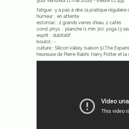
[jour Vendredi 11 mai 2018] - [heure 07:49]
fatigue : y a pas à dire, la pratique régulière
humeur : en attente
estomac : 2 grands verres d'eau, 2 cafés
cond. phys. : planche (1 min 30), yoga (3 s
esprit : dubitatif
boulot : -
culture : Silicon Valley (saison 5),The Expan
heureuse de Pierre Rabhi, Harry Potter et l