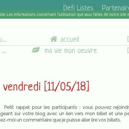
Defi Listes
Partenair
site. Les informations concernant l'utilisation que vous faites de notre site
rc
accueil
]
ma vie mon oeuvre
u vendredi [11/05/18]
it ! Petit rappel pour les participants : vous pouvez rejo
tageant sur votre blog avec un lien vers mon billet et une pe
z-moi un commentaire que je puisse aller lire vos billets.