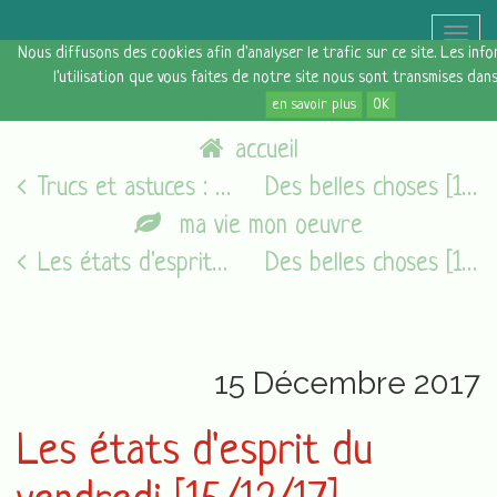
Toggle
Nous diffusons des cookies afin d'analyser le trafic sur ce site. Les in
naviga
l'utilisation que vous faites de notre site nous sont transmises dan
en savoir plus
OK
accueil
Trucs et astuces : les plantes vertes
Des belles choses [17 décembre 2017]
ma vie mon oeuvre
Les états d'esprit du vendredi [05/08/16]
Des belles choses [17 décembre 2017]
15 Décembre 2017
Les états d'esprit du