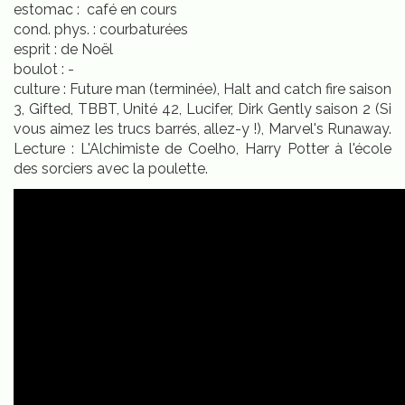
estomac : café en cours
cond. phys. : courbaturées
esprit : de Noël
boulot : -
culture : Future man (terminée), Halt and catch fire saison
3, Gifted, TBBT, Unité 42, Lucifer, Dirk Gently saison 2 (Si
vous aimez les trucs barrés, allez-y !), Marvel's Runaway.
Lecture : L'Alchimiste de Coelho, Harry Potter à l'école
des sorciers avec la poulette.