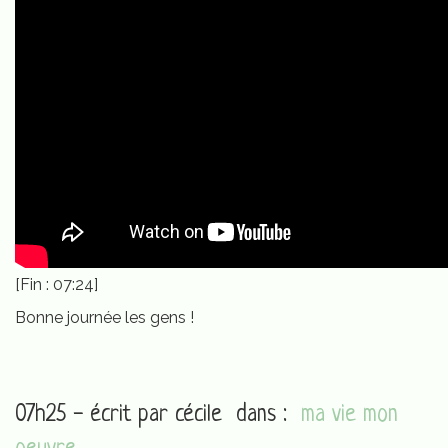
[Fin : 07:24]
Bonne journée les gens !
07h25 - écrit par
cécile
dans :
ma vie mon