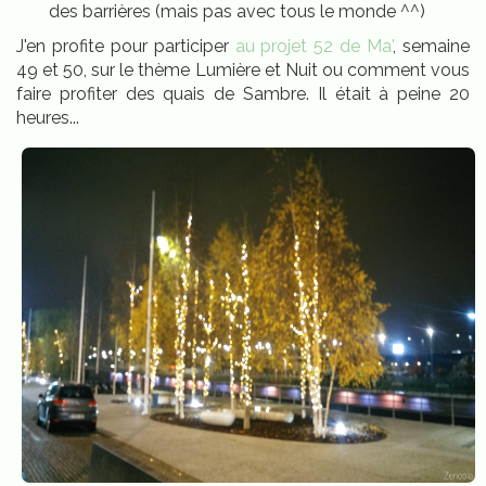
des barrières (mais pas avec tous le monde ^^)
J'en profite pour participer
au projet 52 de Ma'
, semaine
49 et 50, sur le thème Lumière et Nuit ou comment vous
faire profiter des quais de Sambre. Il était à peine 20
heures...