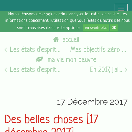
Toggle
Nous diffusons des cookies afin d'analyser le trafic sur ce site. Les
naviga
informations concernant l'utilisation que vous faites de notre site nous
sont transmises dans cette optique.
en savoir plus
OK
accueil
Les états d'esprit du vendredi [15/12/17]
Mes objectifs zéro déchet poste par poste : buts et bilan
ma vie mon oeuvre
Les états d'esprit du vendredi [05/08/16]
En 2017, j'ai...
17 Décembre 2017
Des belles choses [17