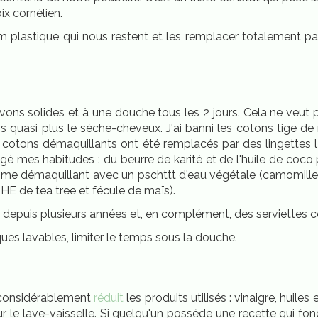
oix cornélien.
ilm plastique qui nous restent et les remplacer totalement par
s solides et à une douche tous les 2 jours. Cela ne veut pas
isons quasi plus le sèche-cheveux. J'ai banni les cotons tige d
Les cotons démaquillants ont été remplacés par des lingette
angé mes habitudes : du beurre de karité et de l'huile de coco
omme démaquillant avec un pschttt d'eau végétale (camomille,
 HE de tea tree et fécule de maïs).
elle depuis plusieurs années et, en complément, des serviette
iques lavables, limiter le temps sous la douche.
ai considérablement
réduit
les produits utilisés : vinaigre, huiles
pour le lave-vaisselle. Si quelqu'un possède une recette qui 