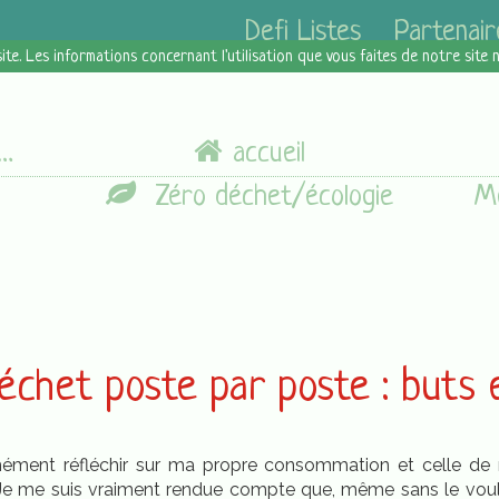
Defi Listes
Partenair
site. Les informations concernant l'utilisation que vous faites de notre site
accueil
Zéro déchet/écologie
chet poste par poste : buts e
ément réfléchir sur ma propre consommation et celle de ma
 Je me suis vraiment rendue compte que, même sans le voulo