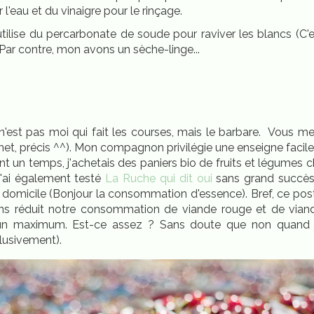
r l'eau et du vinaigre pour le rinçage.
'utilise du percarbonate de soude pour raviver les blancs (C'est 
. Par contre, mon avons un sèche-linge...
'est pas moi qui fait les courses, mais le barbare. Vous me 
, net, précis ^^). Mon compagnon privilégie une enseigne facile
t un temps, j'achetais des paniers bio de fruits et légumes 
J'ai également testé
La Ruche qui dit oui
sans grand succès.
e domicile (Bonjour la consommation d'essence). Bref, ce p
ns réduit notre consommation de viande rouge et de vian
n maximum. Est-ce assez ? Sans doute que non quand je
clusivement).