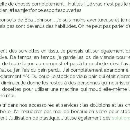
lle de choses complètement... Inutiles ! Le vrac n'est pas 
dien. #teamjenfoncelesportesouvertes
conseils de Béa Johnson... Je suis moins aventureuse et je ne
tilisais pas sont devenus des habitudes. On ne peut pas parler 
nt des serviettes en tissu. Je pensais utiliser également de
essive. De temps en temps, je garde les os de viande pour 
 de toute façon au compost et pas à la poubelle, c'est l'avan
'ail ou j'en fais du pain perdu. J'ai complètement abandonné l
arement ^^). Du coup, le stock de vieux pain qui était clai
diminuer. Je donne les restes à des personnes qui nourriss
dosettes pour utiliser une machine qui moud elle-même l
me moi.
i dans nos accessoires et services : les doublons et les c
belle. J'ai récupérer pas mal de bocaux en verre pour stoc
ent l'utilisation de plastique. J'utilise également des
solutio