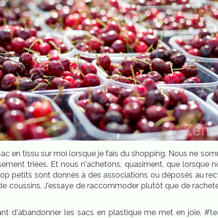
n sac en tissu sur moi lorsque je fais du shopping. Nous ne
ement triées. Et nous n'achetons, quasiment, que lorsque n
trop petits sont donnés à des associations ou déposés au r
 de coussins. J'essaye de raccommoder plutôt que de racheter d
nt d'abandonner les sacs en plastique me met en joie. #team