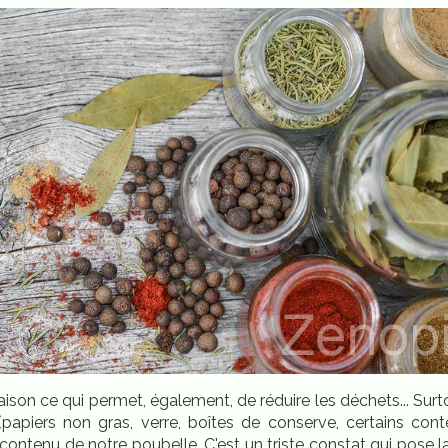
son ce qui permet, également, de réduire les déchets... Surt
papiers non gras, verre, boîtes de conserve, certains cont
 contenu de notre poubelle. C'est un triste constat qui pose 