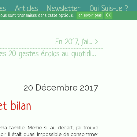
es
Articles
Newsletter
Qui Suis-Je ?
 nous sont transmises dans cette optique.
en savoir plus
OK
En 2017, j'ai...
Mes 20 gestes écolos au quotidien
20 Décembre 2017
t bilan
 famille. Même si, au départ, j'ai trouvé
ir, il était quasi impossible de consommer