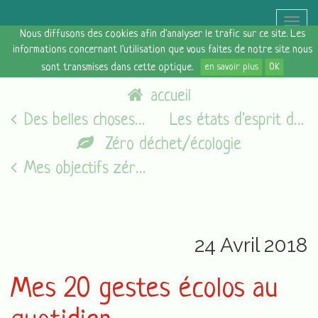
Toggle
Nous diffusons des cookies afin d'analyser le trafic sur ce site. Les
naviga
informations concernant l'utilisation que vous faites de notre site nous
sont transmises dans cette optique.
en savoir plus
OK
accueil
Des belles choses [22 avril 2018]
Les états d'esprit du vendredi [27/04/18]
Zéro déchet/écologie
Mes objectifs zéro déchet poste par poste : buts et bilan
24 Avril 2018
Mes 20 gestes écolos au