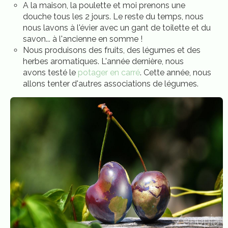
A la maison, la poulette et moi prenons une
douche tous les 2 jours. Le reste du temps, nous
nous lavons à l'évier avec un gant de toilette et du
savon... à l'ancienne en somme !
Nous produisons des fruits, des légumes et des
herbes aromatiques. L'année dernière, nous
avons testé le
potager en carré
. Cette année, nous
allons tenter d'autres associations de légumes.