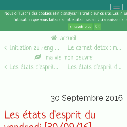
Toggle
Nous diffusons des cookies afin d'analyser le trafic sur ce site. Les in
naviga
l'utilisation que vous faites de notre site nous sont transmises dan
en savoir plus
OK
accueil
Initiation au Feng Shui chez Zénéco
Le carnet détox : mon espace numérique
ma vie mon oeuvre
Les états d'esprit du vendredi [05/08/16]
Les états d'esprit du vendredi [07/10/16]
30 Septembre 2016
Les états d'esprit du