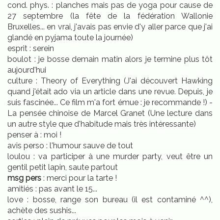
cond. phys. : planches mais pas de yoga pour cause de
27 septembre (la fête de la fédération Wallonie
Bruxelles... en vrai, j'avais pas envie d'y aller parce que j'ai
glandé en pyjama toute la journée)
esprit : serein
boulot : je bosse demain matin alors je termine plus tôt
aujourd'hui
culture : Theory of Everything (J'ai découvert Hawking
quand j'était ado via un article dans une revue. Depuis, je
suis fascinée... Ce film m'a fort émue : je recommande !) -
La pensée chinoise de Marcel Granet (Une lecture dans
un autre style que d'habitude mais très intéressante)
penser à : moi !
avis perso : l'humour sauve de tout
loulou : va participer à une murder party, veut être un
gentil petit lapin, saute partout
msg pers
: merci pour la tarte !
amitiés : pas avant le 15...
love : bosse, range son bureau (il est contaminé ^^),
achète des sushis...