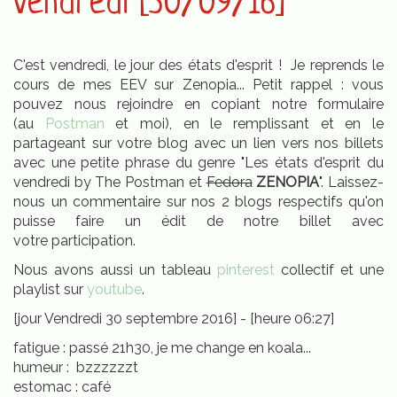
vendredi [30/09/16]
C'est vendredi, le jour des états d'esprit ! Je reprends le
cours de mes EEV sur Zenopia... Petit rappel : vous
pouvez nous rejoindre en copiant notre formulaire
(au
Postman
et moi), en le remplissant et en le
partageant sur votre blog avec un lien vers nos billets
avec une petite phrase du genre "Les états d'esprit du
vendredi by The Postman et
Fedora
ZENOPIA
". Laissez-
nous un commentaire sur nos 2 blogs respectifs qu'on
puisse faire un édit de notre billet avec
votre participation.
Nous avons aussi un tableau
pinterest
collectif et une
playlist sur
youtube
.
[jour Vendredi 30 septembre 2016] - [heure 06:27]
fatigue : passé 21h30, je me change en koala...
humeur : bzzzzzzt
estomac : café