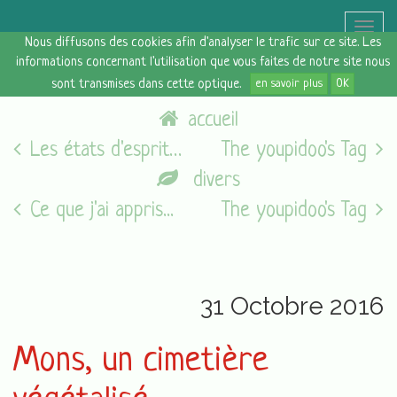
Toggle
Nous diffusons des cookies afin d'analyser le trafic sur ce site. Les
naviga
informations concernant l'utilisation que vous faites de notre site nous
sont transmises dans cette optique.
en savoir plus
OK
accueil
Les états d'esprit du vendredi [28/10/16]
The youpidoo's Tag
divers
Ce que j'ai appris...
The youpidoo's Tag
31 Octobre 2016
Mons, un cimetière