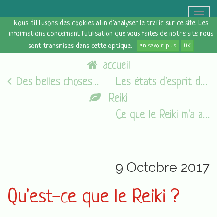
Toggle
Nous diffusons des cookies afin d'analyser le trafic sur ce site. Les
naviga
informations concernant l'utilisation que vous faites de notre site nous
sont transmises dans cette optique.
en savoir plus
OK
accueil
Des belles choses [08 octobre 2017]
Les états d'esprit du vendredi [13/10/17]
Reiki
Ce que le Reiki m'a apporté
9 Octobre 2017
Qu'est-ce que le Reiki ?