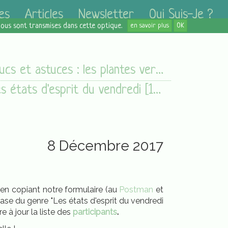
es
Articles
Newsletter
Qui Suis-Je ?
 nous sont transmises dans cette optique.
en savoir plus
OK
Trucs et astuces : les plantes vertes
Les états d'esprit du vendredi [15/12/17]
8 Décembre 2017
e en copiant notre formulaire (au
Postman
et
rase du genre "Les états d'esprit du vendredi
 à jour la liste des
participants
.