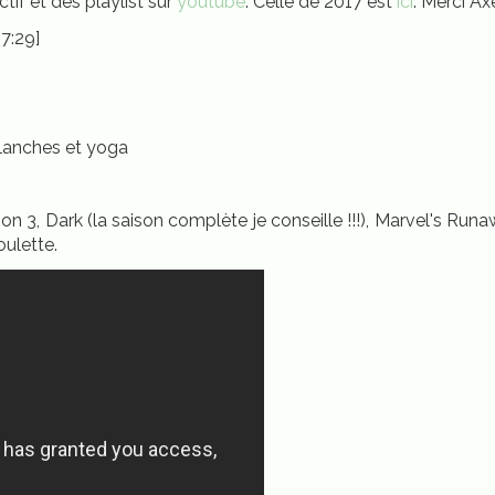
ctif et des playlist sur
youtube
. Celle de 2017 est
ici
. Merci Ax
7:29]
planches et yoga
son 3, Dark (la saison complète je conseille !!!), Marvel's Runaw
oulette.