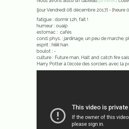
Nous avons aussi un tableau
pinterest
colle
[jour Vendredi 08 décembre 2017] - [heure 0
fatigue : dormir 12h, fait !
humeur : ouaip
estomac : cafés
cond. phys. : jardinage, un peu de marche, 
esprit : hiiiiii han
boulot : -
culture : Future man, Halt and catch fire sai
Harry Potter à l'école des sorciers avec la p