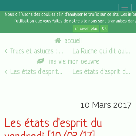
Toggle
Nous diffusons des cookies afin d'analyser le trafic sur ce site. Les in
naviga
l'utilisation que vous faites de notre site nous sont transmises dan
en savoir plus
OK
accueil
Trucs et astuces : la salle à manger
La Ruche qui dit oui : mon avis
ma vie mon oeuvre
Les états d'esprit du vendredi [05/08/16]
Les états d'esprit du vendredi [17/03/17]
10 Mars 2017
Les états d'esprit du