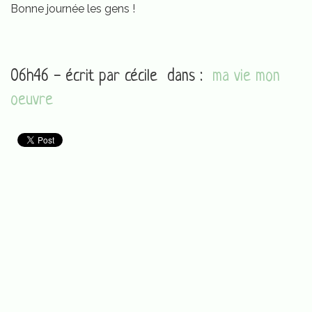
Bonne journée les gens !
06h46 - écrit par
cécile
dans :
ma vie mon
oeuvre