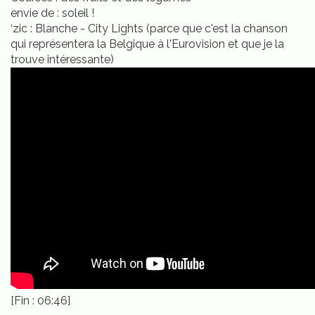
envie de : soleil !
‘zic : Blanche - City Lights (parce que c'est la chanson
qui représentera la Belgique à l'Eurovision et que je la
trouve intéressante)
[Fin : 06:46]