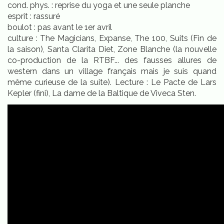
cond. phys. : reprise du yoga et une seule planche
esprit : rassuré
boulot : pas avant le 1er avril
culture : The Magicians, Expanse, The 100, Suits (Fin de
la saison), Santa Clarita Diet, Zone Blanche (la nouvelle
co-production de la RTBF... des fausses allures de
western dans un village français mais je suis quand
même curieuse de la suite). Lecture : Le Pacte de Lars
Kepler (fini), La dame de la Baltique de Viveca Sten.