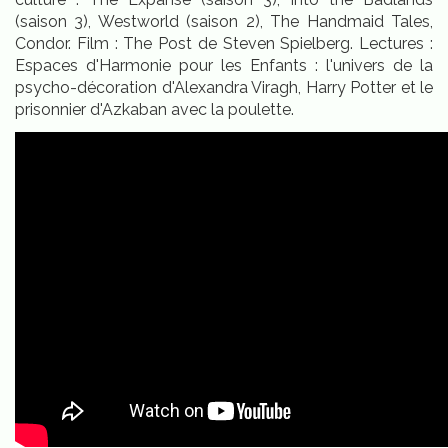
(saison 3), Westworld (saison 2), The Handmaid Tales,
Condor. Film : The Post de Steven Spielberg. Lectures :
Espaces d'Harmonie pour les Enfants : l'univers de la
psycho-décoration d'Alexandra Viragh, Harry Potter et le
prisonnier d'Azkaban avec la poulette.