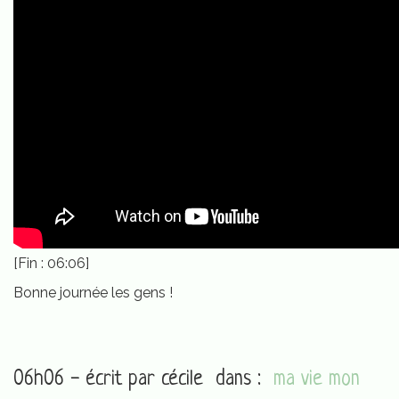
[Fin : 06:06]
Bonne journée les gens !
06h06 - écrit par
cécile
dans :
ma vie mon