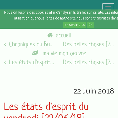
Toggle
Nous diffusons des cookies afin d'analyser le trafic sur ce site. Les in
naviga
l'utilisation que vous faites de notre site nous sont transmises dan
en savoir plus
OK
accueil
Chroniques du Burn Out #2
Des belles choses [24 juin 2018]
ma vie mon oeuvre
Les états d'esprit du vendredi [05/08/16]
Des belles choses [24 juin 2018]
22 Juin 2018
Les états d'esprit du