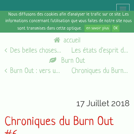
Toggle
Nous diffusons des cookies afin d'analyser le trafic sur ce site. Les
naviga
informations concernant l'utilisation que vous faites de notre site nous
sont transmises dans cette optique.
en savoir plus
OK
accueil
Des belles choses [15 juillet 2018]
Les états d'esprit du vendredi [20/07/18]
Burn Out
Burn Out : vers une prise en charge adaptée
Chroniques du Burn Out #7
17 Juillet 2018
Chroniques du Burn Out