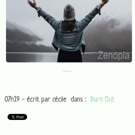
Source
07h19 - écrit par
cécile
dans :
Burn Out