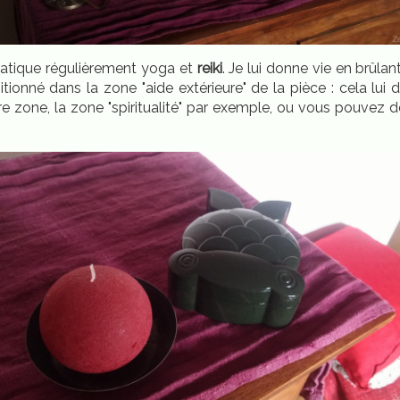
pratique régulièrement yoga et
reiki
. Je lui donne vie en brûla
ositionné dans la zone "aide extérieure" de la pièce : cela l
e zone, la zone "spiritualité" par exemple, ou vous pouvez déc