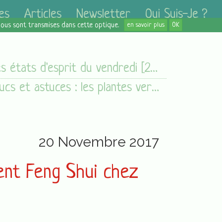
es
Articles
Newsletter
Qui Suis-Je ?
 nous sont transmises dans cette optique.
en savoir plus
OK
Les états d'esprit du vendredi [24/11/17]
Trucs et astuces : les plantes vertes
20 Novembre 2017
ent Feng Shui chez