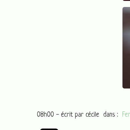
08h00 - écrit par
cécile
dans :
Fe