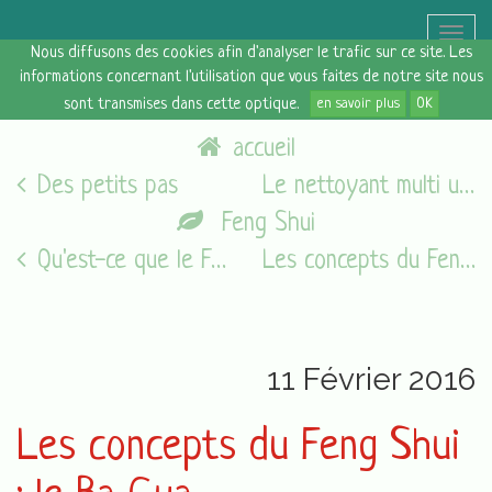
Toggle
Nous diffusons des cookies afin d'analyser le trafic sur ce site. Les
naviga
informations concernant l'utilisation que vous faites de notre site nous
sont transmises dans cette optique.
en savoir plus
OK
accueil
Des petits pas
Le nettoyant multi usage
Feng Shui
Qu'est-ce que le Feng Shui ?
Les concepts du Feng Shui : le rangement
11 Février 2016
Les concepts du Feng Shui