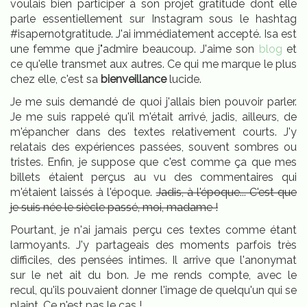
voulais bien participer à son projet gratitude dont elle
parle essentiellement sur Instagram sous le hashtag
#isapernotgratitude. J'ai immédiatement accepté. Isa est
une femme que j"admire beaucoup. J'aime son
blog
et
ce qu'elle transmet aux autres. Ce qui me marque le plus
chez elle, c'est sa
bienveillance
lucide.
Je me suis demandé de quoi j'allais bien pouvoir parler.
Je me suis rappelé qu'il m'était arrivé, jadis, ailleurs, de
m'épancher dans des textes relativement courts. J'y
relatais des expériences passées, souvent sombres ou
tristes. Enfin, je suppose que c'est comme ça que mes
billets étaient perçus au vu des commentaires qui
m'étaient laissés à l'époque.
Jadis, à l'époque... C'est que
je suis née le siècle passé, moi, madame !
Pourtant, je n'ai jamais perçu ces textes comme étant
larmoyants. J'y partageais des moments parfois très
difficiles, des pensées intimes. Il arrive que l'anonymat
sur le net ait du bon. Je me rends compte, avec le
recul, qu'ils pouvaient donner l'image de quelqu'un qui se
plaint. Ce n'est pas le cas !