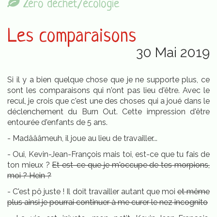
Zéro déchet/écologie
Les comparaisons
30 Mai 2019
Si il y a bien quelque chose que je ne supporte plus, ce
sont les comparaisons qui n'ont pas lieu d'être. Avec le
recul, je crois que c'est une des choses qui a joué dans le
déclenchement du Burn Out. Cette impression d'être
entourée d'enfants de 5 ans.
- Madâââmeuh, il joue au lieu de travailler...
- Oui, Kevin-Jean-François mais toi, est-ce que tu fais de
ton mieux ?
Et est-ce que je m'occupe de tes morpions,
moi ? Hein ?
- C'est pô juste ! Il doit travailler autant que moi
et même
plus ainsi je pourrai continuer à me curer le nez incognito