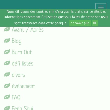
Toggle
Nous diffusons des cookies afin d'analyser le trafic sur ce site. Les
naviga
informations concernant l'utilisation que vous faites de notre site nous
sont transmises dans cette optique.
en savoir plus
OK
Avant / Après
Blog
Burn Out
défi listes
divers
événement
FAQ
Feng Shui