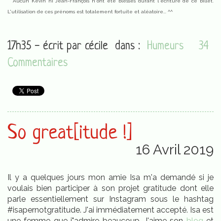
Aucun Kevin ni Jean-François n'ont été blessés durant l'écriture de ce billet.
L'utilisation de ces prénoms est totalement fortuite et aléatoire... ^^
17h35 - écrit par
cécile
dans :
Humeurs
34
Commentaires
So great[itude !]
16 Avril 2019
Il y a quelques jours mon amie Isa m'a demandé si je
voulais bien participer à son projet gratitude dont elle
parle essentiellement sur Instagram sous le hashtag
#isapernotgratitude. J'ai immédiatement accepté. Isa est
une femme que j"admire beaucoup. J'aime son
blog
et