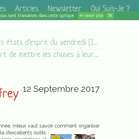
es
Articles
Newsletter
Qui Suis-Je ?
 nous sont transmises dans cette optique.
en savoir plus
OK
Les états d'esprit du vendredi [15/09/17]
L'art de mettre les choses à leur place de Dominique Loreau
12 Septembre 2017
frey
l’année, mieux vaut savoir comment organiser
a d’excellents outils,