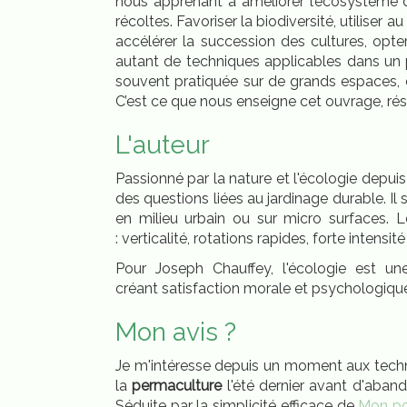
nous apprenant à améliorer l’écosystème du
récoltes. Favoriser la biodiversité, utiliser 
accélérer la succession des cultures, opte
autant de techniques applicables dans un pe
souvent pratiquée sur de grands espaces, 
C’est ce que nous enseigne cet ouvrage, résul
L'auteur
Passionné par la nature et l'écologie depuis
des questions liées au jardinage durable. I
en milieu urbain ou sur micro surfaces. 
: verticalité, rotations rapides, forte intensité
Pour Joseph Chauffey, l'écologie est un
créant satisfaction morale et psychologiqu
Mon avis ?
Je m'intéresse depuis un moment aux tech
la
permaculture
l'été dernier avant d'aban
Séduite par la simplicité efficace de
Mon pot