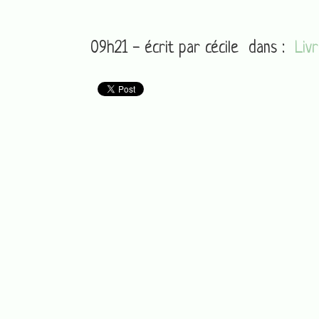
09h21 - écrit par
cécile
dans :
Liv