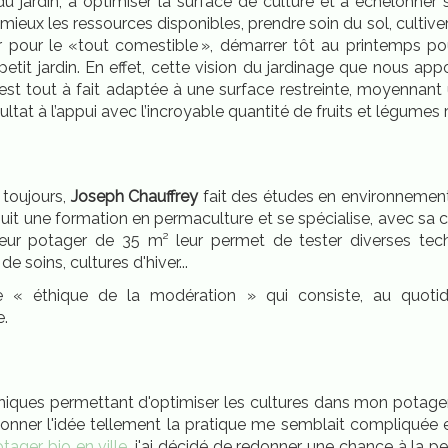
 jardin, à optimiser la surface de culture et à échelonner 
au mieux les ressources disponibles, prendre soin du sol, cultive
r pour le «tout comestible », démarrer tôt au printemps pour
tit jardin. En effet, cette vision du jardinage que nous app
est tout à fait adaptée à une surface restreinte, moyennan
tat à l’appui avec l’incroyable quantité de fruits et légumes r
 toujours,
Joseph Chauffrey
fait des études en environnement 
l suit une formation en permaculture et se spécialise, avec s
Leur potager de 35 m² leur permet de tester diverses tech
 de soins, cultures d'hiver...
e « éthique de la modération » qui consiste, au quotidi
e.
niques permettant d'optimiser les cultures dans mon potage
donner l'idée tellement la pratique me semblait compliquée 
ager bio en ville
, j'ai décidé de redonner une chance à la pe