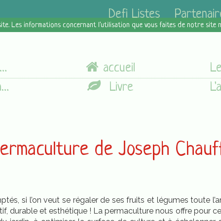
Defi Listes
Partenair
site. Les informations concernant l'utilisation que vous faites de notre site
accueil
n
Livre
permaculture de Joseph Chauf
tés, si l’on veut se régaler de ses fruits et légumes toute 
if,
durable et esthétique ! La permaculture nous offre pour cel