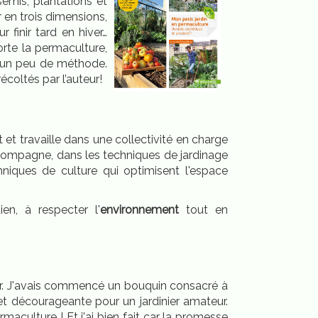
semis, plantations et
r en trois dimensions,
 finir tard en hiver…
orte la permaculture,
t un peu de méthode.
écoltés par l’auteur!
et travaille dans une collectivité en charge
a compagne, dans les techniques de jardinage
niques de culture qui optimisent l'espace
en, à respecter l'
environnement
tout en
r. J'avais commencé un bouquin consacré à
et décourageante pour un jardinier amateur.
rmaculture ! Et j'ai bien fait car la promesse