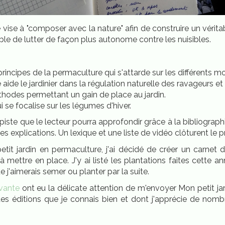
re vise à "composer avec la nature" afin de construire un véri
able de lutter de façon plus autonome contre les nuisibles.
ncipes de la permaculture qui s'attarde sur les différents moy
le aide le jardinier dans la régulation naturelle des ravageurs 
thodes permettant un gain de place au jardin.
 se focalise sur les légumes d'hiver.
ste que le lecteur pourra approfondir grâce à la bibliographie 
des explications. Un lexique et une liste de vidéo clôturent le 
tit jardin en permaculture, j'ai décidé de créer un carnet
mettre en place. J'y ai listé les plantations faites cette an
ue j'aimerais semer ou planter par la suite.
ivante
ont eu la délicate attention de m'envoyer Mon petit ja
es éditions que je connais bien et dont j'apprécie de nomb