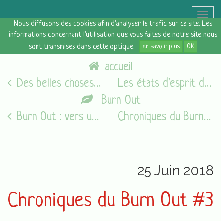
Toggle
Nous diffusons des cookies afin d'analyser le trafic sur ce site. Les
naviga
informations concernant l'utilisation que vous faites de notre site nous
sont transmises dans cette optique.
en savoir plus
OK
accueil
Des belles choses [24 juin 2018]
Les états d'esprit du vendredi [29/06/18]
Burn Out
Burn Out : vers une prise en charge adaptée
Chroniques du Burn Out #4
25 Juin 2018
Chroniques du Burn Out #3